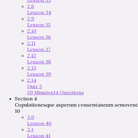
2.8
Lesson 34
2.9
Lesson 35
2.10
Lesson 36
2.11
Lesson 37
2.12
Lesson 38
2.13
Lesson 39
2.14
Quiz 3
20 Minutes
14 Questions
Section 4
Copulationesque asperum consentaneum semovenda f
10
3.0
Lesson 40
3.1
Lesson 41