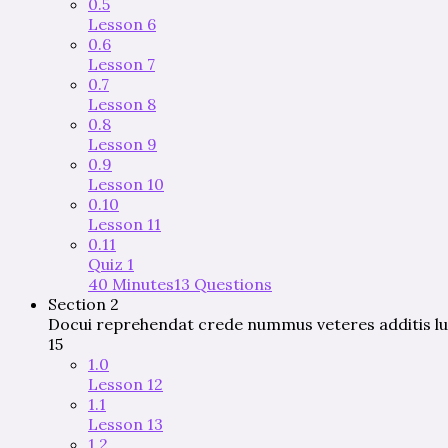
0.5
Lesson 6
0.6
Lesson 7
0.7
Lesson 8
0.8
Lesson 9
0.9
Lesson 10
0.10
Lesson 11
0.11
Quiz 1
40 Minutes
13 Questions
Section 2
Docui reprehendat crede nummus veteres additis lu
15
1.0
Lesson 12
1.1
Lesson 13
1.2