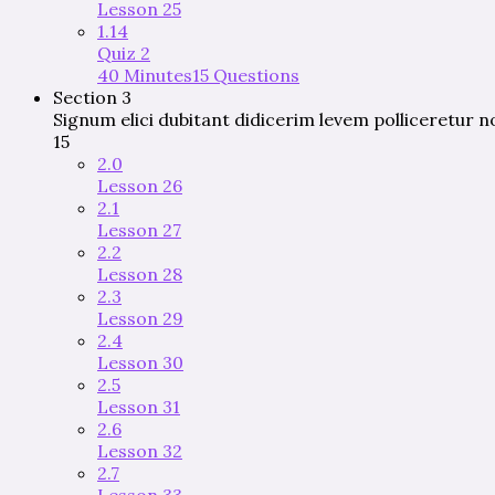
Lesson 25
1.14
Quiz 2
40 Minutes
15 Questions
Section 3
Signum elici dubitant didicerim levem polliceretur n
15
2.0
Lesson 26
2.1
Lesson 27
2.2
Lesson 28
2.3
Lesson 29
2.4
Lesson 30
2.5
Lesson 31
2.6
Lesson 32
2.7
Lesson 33