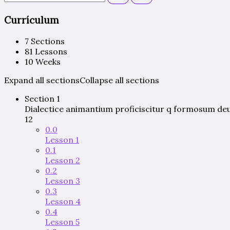
Currículum
7 Sections
81 Lessons
10 Weeks
Expand all sections
Collapse all sections
Section 1
Dialectice animantium proficiscitur q formosum 
12
0.0
Lesson 1
0.1
Lesson 2
0.2
Lesson 3
0.3
Lesson 4
0.4
Lesson 5