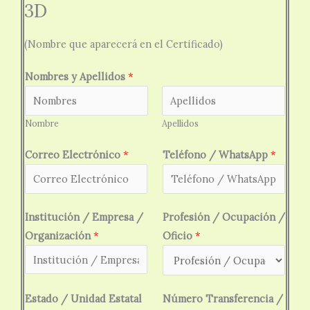
3D
(Nombre que aparecerá en el Certificado)
Nombres y Apellidos
*
Nombre
Apellidos
E
Correo Electrónico
*
Teléfono / WhatsApp
*
l
e
c
Institución / Empresa /
Profesión / Ocupación /
t
Organización
*
Oficio
*
r
ó
n
i
Estado / Unidad Estatal
Número Transferencia /