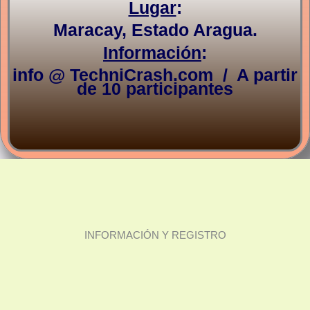
Lugar
:
Maracay, Estado Aragua.
Información
:
info @ TechniCrash.com / A partir
de 10 participantes
INFORMACIÓN Y REGISTRO