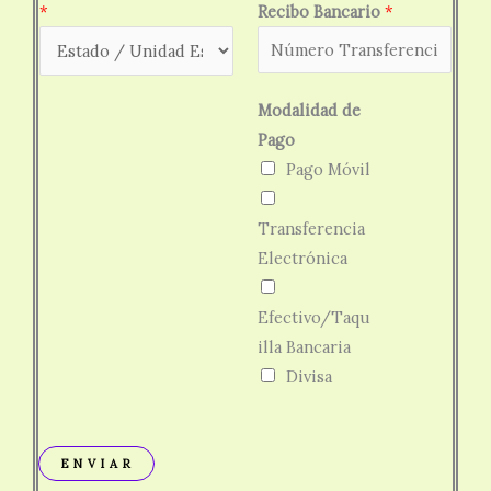
c
*
Recibo Bancario
*
o
O
c
Modalidad de
u
Pago
p
Pago Móvil
a
c
Transferencia
i
Electrónica
ó
n
Efectivo/Taqu
A
illa Bancaria
p
Divisa
e
l
l
E N V I A R
i