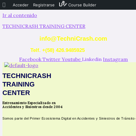
Acerca
Acceder
Registrarse
Course Builder
de
Ir al contenido
WordPress
TECHNICRASH TRAINING CENTER
info@TechniCrash.com
Telf. +(58) 426.9485925
Facebook
Twitter
Youtube
Linkedin
Instagram
TECHNICRASH
TRAINING
CENTER
Entrenamiento Especializado en
Accidentes y Siniestros desde 2004
Somos parte del Primer Ecosistema Digital en Accidentes y Siniestros de Tránsito