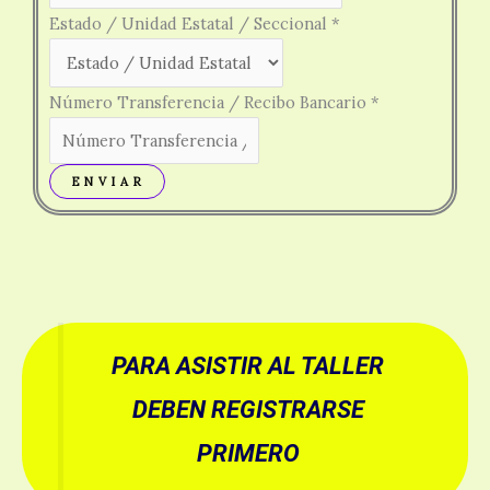
Estado / Unidad Estatal / Seccional
*
Organización
Número Transferencia / Recibo Bancario
*
Seccional
E N V I A R
PARA ASISTIR AL TALLER
DEBEN REGISTRARSE
PRIMERO