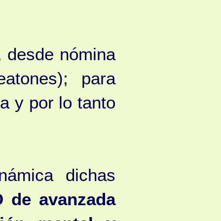
o, desde nómina
atones); para
a y por lo tanto
námica dichas
D de avanzada