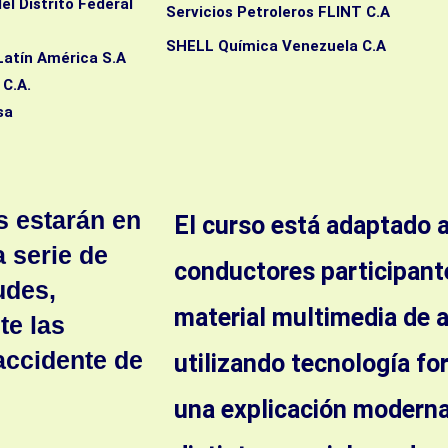
l Distrito Federal
Servicios Petroleros FLINT C.A
SHELL Química Venezuela C.A
tín América S.A
ores, C.A.
sa
es estarán en
El curso está adaptado a 
 serie de
conductores participant
udes,
material multimedia de 
te las
accidente de
utilizando tecnología fo
una explicación moderna