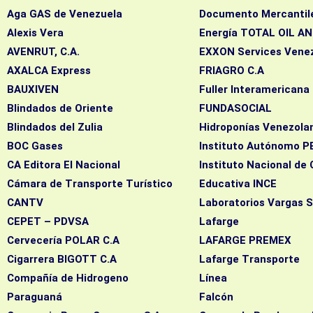
Aga GAS de Venezuela​
Documento Mercanti
Alexis Vera
Energía TOTAL OIL A
AVENRUT, C.A.
EXXON Services Venez
AXALCA Express
FRIAGRO C.A
BAUXIVEN
Fuller Interamericana 
Blindados de Oriente
FUNDASOCIAL
Blindados del Zulia
Hidroponías Venezola
BOC Gases
Instituto Autónomo 
CA Editora El Nacional
Instituto Nacional de
Cámara de Transporte Turístico
Educativa INCE
CANTV
Laboratorios Vargas S
CEPET – PDVSA
Lafarge
Cervecería POLAR C.A
LAFARGE PREMEX
Cigarrera BIGOTT C.A
Lafarge Transporte
Compañía de Hidrogeno
Línea
Paraguaná
Fal