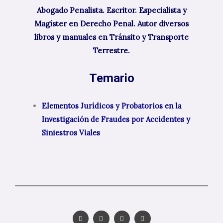
e
a
n
m
Abogado Penalista. Escritor. Especialista y
Magíster en Derecho Penal. Autor diversos
libros y manuales en Tránsito y Transporte
Terrestre.
Temario
Elementos Jurídicos y Probatorios en la
Investigación de Fraudes por Accidentes y
Siniestros Viales
T
D
I
L
w
r
n
i