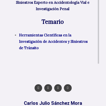
Siniestros Experto en Accidentología Vial e
Investigación Penal
Temario
Herramientas Científicas en la
Investigación de Accidentes y Siniestros
de Tránsito
T
D
I
L
w
r
n
i
i
i
s
n
t
b
t
k
t
b
a
e
e
b
g
d
Carlos Julio Sánchez Mora
r
l
r
i