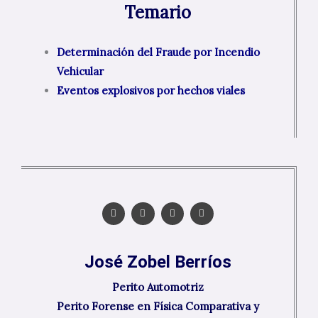
Temario
Determinación del Fraude por Incendio
Vehicular
Eventos explosivos por hechos viales
T
D
I
L
w
r
n
i
i
i
s
n
t
b
t
k
t
b
a
e
e
b
g
d
José Zobel Berríos
r
l
r
i
e
a
n
m
Perito Automotriz
Perito Forense en Física Comparativa y