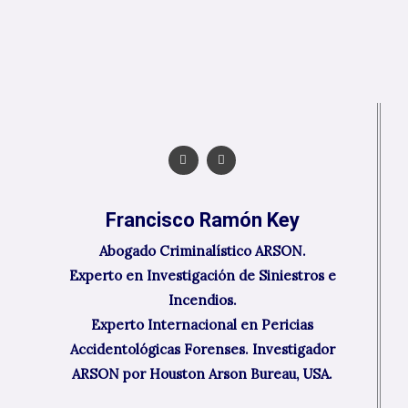
F
L
a
i
c
n
e
k
b
e
o
d
Francisco Ramón Key
o
i
k
n
Abogado Criminalístico ARSON.
Experto en Investigación de Siniestros e
Incendios.
Experto Internacional en Pericias
Accidentológicas Forenses. Investigador
ARSON por Houston Arson Bureau, USA.