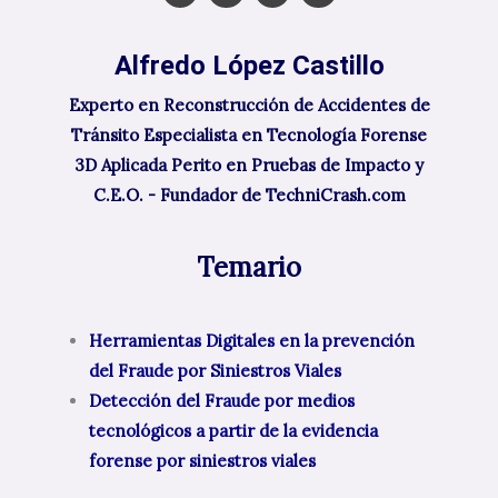
i
i
s
n
t
b
t
k
t
b
a
e
e
b
g
d
Alfredo López Castillo
r
l
r
i
e
a
n
m
Experto en Reconstrucción de Accidentes de
Tránsito Especialista en Tecnología Forense
3D Aplicada Perito en Pruebas de Impacto y
C.E.O. - Fundador de TechniCrash.com
Temario
Herramientas Digitales en la prevención
del Fraude por Siniestros Viales
Detección del Fraude por medios
tecnológicos a partir de la evidencia
forense por siniestros viales